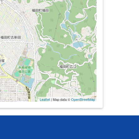
Leaflet
| Map data ©
OpenStreetMap