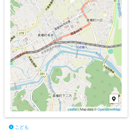
Leaflet
| Map data ©
OpenStreetMap
こども