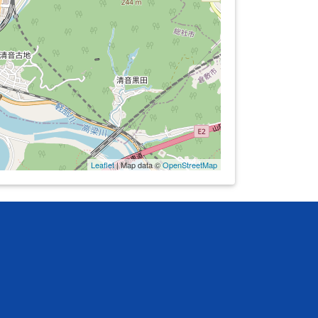
Leaflet
| Map data ©
OpenStreetMap