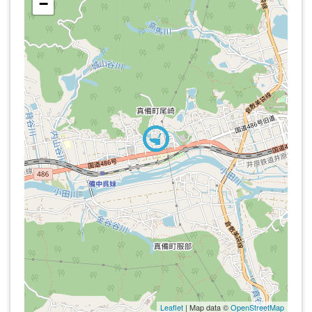
−
Leaflet
| Map data ©
OpenStreetMap