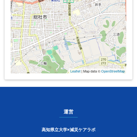
Leaflet
| Map data ©
OpenStreetMap
運営
高知県立大学×減災ケアラボ