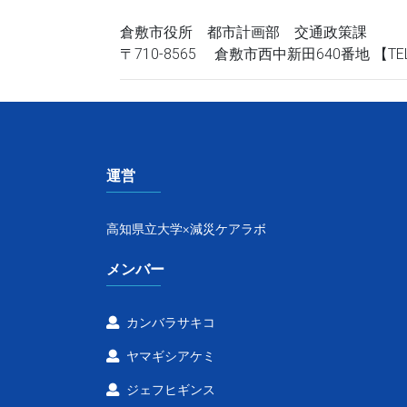
倉敷市役所 都市計画部 交通政策課
〒710-8565 倉敷市西中新田640番地 【T
運営
高知県立大学×減災ケアラボ
メンバー
カンバラサキコ
ヤマギシアケミ
ジェフヒギンス