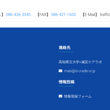
EL】
086-426-3545
【FAX】
086-421-1600
【E-Mail】 traffic-
連絡先
高知県立大学×減災ケアラボ
mabi@d-cradle.or.jp
情報投稿
情報登録フォーム